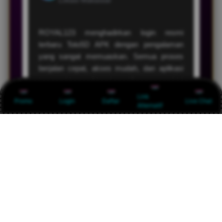
Lokasi
Makassar
ROYAL123 menghadirkan login resmi
terbaru Toto5D APK dengan pengalaman
yang sangat memuaskan. Semua proses
berjalan cepat, akses mudah, dan aplikasi
terasa ringan digunakan. Saya menyukai
tampilannya yang modern, performa stabil,
Link
Promo
Login
Daftar
Live Chat
serta kenyamanan bermain yang tetap
Alternatif
terjaga setiap kali mengakses platform ini.