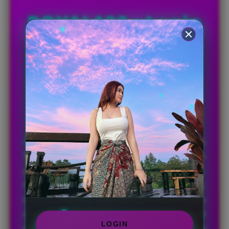
4852
Cambodia Pools
ROYAL123 : Login
al****a0
Game Apk Resmi
0744
Jakarta Pools
Dengan Hiburan
Toto5D
ROYAL123
menawarkan login resmi terbaru untuk
Toto5D APK dengan prosedur yang cepat dan
pengalaman bermain yang menyenangkan.
Platform ini menghadirkan akses yang mudah,
tampilan responsif, serta dukungan kompatibilitas
di berbagai perangkat. Pengguna dapat menikmati
LOGIN
proses login yang praktis dengan sistem yang